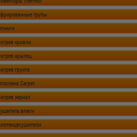
онвекторы Thermor
офрированные трубы
итинги
огрев кровли
богрев крылец
огрев грунта
плолюкс Carpet
огрев зеркал
сушитель влаги
олотенцесушители