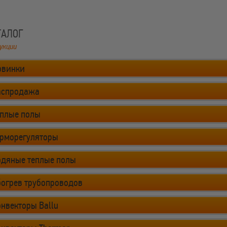
ТАЛОГ
укции
овинки
аспродажа
еплые полы
ерморегуляторы
одяные теплые полы
богрев трубопроводов
нвекторы Ballu