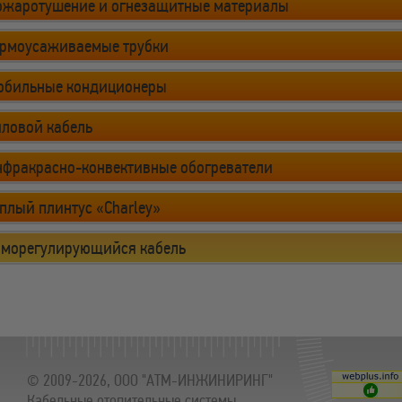
ожаротушение и огнезащитные материалы
ермоусаживаемые трубки
обильные кондиционеры
иловой кабель
нфракрасно-конвективные обогреватели
плый плинтус «Charley»
аморегулирующийся кабель
© 2009-2026, ООО "АТМ-ИНЖИНИРИНГ"
Кабельные отопительные системы